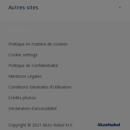
Ouvrir un magasin PASS
Autres sites
Trimetal
Sikkens Solutions
Polyfilla Pro
Wiki Peinture
Développement durable
Où jeter son pot de peinture ?
Politique en matière de cookies
Cookie settings
Politique de confidentialité
Mentions Légales
Conditions Générales d'Utilisation
Crédits photos
Déclaration d'accessibilité
Copyright © 2021 Akzo Nobel N.V.