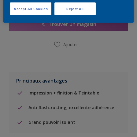
Ajouter à la liste d’achats
Accept All Cookies
Reject All
Trouver un magasin
Ajouter
Principaux avantages
Impression + finition & Teintable
Anti flash-rusting, excellente adhérence
Grand pouvoir isolant