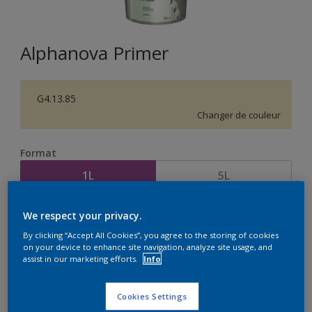
Alphanova Primer
G4.13.85
Changer de couleur
Format
1L
5L
We respect your privacy.
Quantité
Calculateur de peinture
By clicking “Accept All Cookies”, you agree to the storing of cookies
Calculer
on your device to enhance site navigation, analyze site usage, and
assist in our marketing efforts.
Info
Cookies Settings