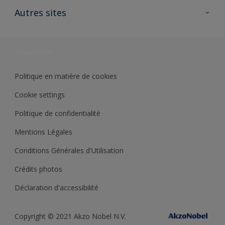
Ouvrir un magasin PASS
Autres sites
Trimetal
Sikkens Solutions
Polyfilla Pro
Wiki Peinture
Développement durable
Où jeter son pot de peinture ?
Politique en matière de cookies
Cookie settings
Politique de confidentialité
Mentions Légales
Conditions Générales d'Utilisation
Crédits photos
Déclaration d'accessibilité
Copyright © 2021 Akzo Nobel N.V.