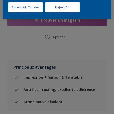
Ajouter à la liste d’achats
Accept All Cookies
Reject All
Trouver un magasin
Ajouter
Principaux avantages
Impression + finition & Teintable
Anti flash-rusting, excellente adhérence
Grand pouvoir isolant