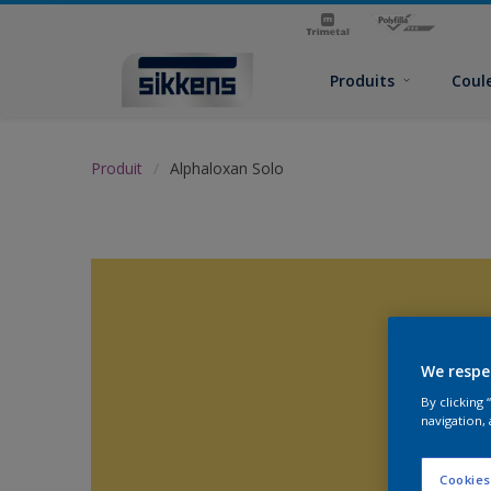
Produits
Coul
Produit
Alphaloxan Solo
We respe
By clicking
navigation, 
Cookies