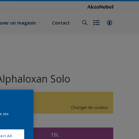
uver un magasin
Contact
Alphaloxan Solo
G0.39.79
Changer de couleur
e site
ormat
15L
ect All