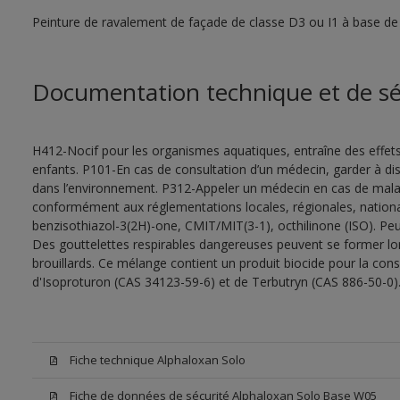
Peinture de ravalement de façade de classe D3 ou I1 à base de 
Documentation technique et de sé
H412-Nocif pour les organismes aquatiques, entraîne des effet
enfants. P101-En cas de consultation d’un médecin, garder à dispo
dans l’environnement. P312-Appeler un médecin en cas de malais
conformément aux réglementations locales, régionales, nationa
benzisothiazol-3(2H)-one, CMIT/MIT(3-1), octhilinone (ISO). Peu
Des gouttelettes respirables dangereuses peuvent se former lors 
brouillards. Ce mélange contient un produit biocide pour la con
d'Isoproturon (CAS 34123-59-6) et de Terbutryn (CAS 886-50-0)
Fiche technique Alphaloxan Solo
Fiche de données de sécurité Alphaloxan Solo Base W05