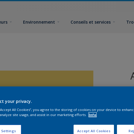
eurs
Environnement
Conseils et services
Tro
ct your privacy.
 “Accept All Cookies”, you agree to the storing of cookies on your device to enhanc
analyze site usage, and assist in our marketing efforts.
Info
F
 Settings
Accept All Cookies
Rej