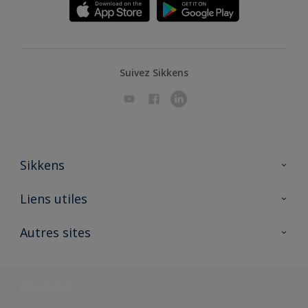
Suivez Sikkens
Sikkens
A propos de Sikkens
Liens utiles
Contactez nous
Ouvrir un magasin PASS
Autres sites
Trimetal
Sikkens Solutions
Polyfilla Pro
Wiki Peinture
Développement durable