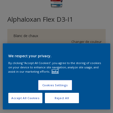
Alphaloxan Flex D3-I1
Blanc de chaux
Changer de couleur
Format
We respect your privacy.
5 L
15 L
By clicking “Accept All Cookies”, you agree to the storing of cookies
on your device to enhance site navigation, analyze site usage, and
assist in our marketing efforts.
Info
Quantité
Cookies Settings
Accept All Cookies
Reject All