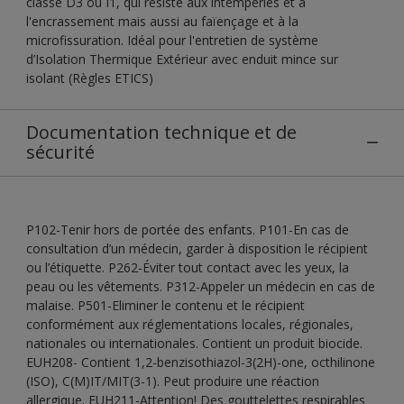
classe D3 ou I1, qui résiste aux intempéries et à
l'encrassement mais aussi au faïençage et à la
microfissuration. Idéal pour l'entretien de système
d’Isolation Thermique Extérieur avec enduit mince sur
isolant (Règles ETICS)
Documentation technique et de
sécurité
P102-Tenir hors de portée des enfants. P101-En cas de
consultation d’un médecin, garder à disposition le récipient
ou l’étiquette. P262-Éviter tout contact avec les yeux, la
peau ou les vêtements. P312-Appeler un médecin en cas de
malaise. P501-Eliminer le contenu et le récipient
conformément aux réglementations locales, régionales,
nationales ou internationales. Contient un produit biocide.
EUH208- Contient 1,2-benzisothiazol-3(2H)-one, octhilinone
(ISO), C(M)IT/MIT(3-1). Peut produire une réaction
allergique. EUH211-Attention! Des gouttelettes respirables