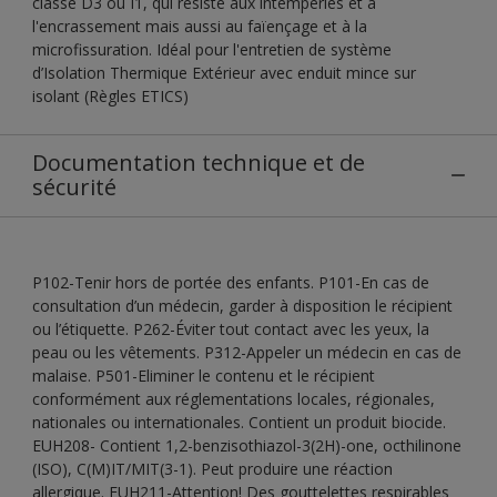
classe D3 ou I1, qui résiste aux intempéries et à
l'encrassement mais aussi au faïençage et à la
microfissuration. Idéal pour l'entretien de système
d’Isolation Thermique Extérieur avec enduit mince sur
isolant (Règles ETICS)
Documentation technique et de
sécurité
P102-Tenir hors de portée des enfants. P101-En cas de
consultation d’un médecin, garder à disposition le récipient
ou l’étiquette. P262-Éviter tout contact avec les yeux, la
peau ou les vêtements. P312-Appeler un médecin en cas de
malaise. P501-Eliminer le contenu et le récipient
conformément aux réglementations locales, régionales,
nationales ou internationales. Contient un produit biocide.
EUH208- Contient 1,2-benzisothiazol-3(2H)-one, octhilinone
(ISO), C(M)IT/MIT(3-1). Peut produire une réaction
allergique. EUH211-Attention! Des gouttelettes respirables