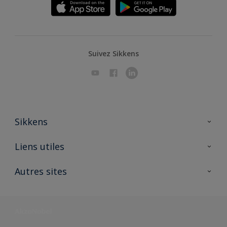
Suivez Sikkens
Sikkens
A propos de Sikkens
Liens utiles
Contactez nous
Ouvrir un magasin PASS
Autres sites
Trimetal
Sikkens Solutions
Polyfilla Pro
Wiki Peinture
Développement durable