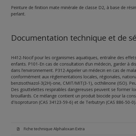
Peinture de finition mate minérale de classe D2, à base de rés
perlant.
Documentation technique et de sé
H412-Nocif pour les organismes aquatiques, entraîne des effet
enfants. P101-En cas de consultation d’un médecin, garder à dispo
dans l’environnement. P312-Appeler un médecin en cas de malais
conformément aux réglementations locales, régionales, nationa
benzisothiazol-3(2H)-one, CMIT/MIT(3-1), octhilinone (ISO). Peu
Des gouttelettes respirables dangereuses peuvent se former lors 
brouillards. Ce mélange contient un produit biocide pour la con
d'Isoproturon (CAS 34123-59-6) et de Terbutryn (CAS 886-50-0)
Fiche technique Alphaloxan Extra