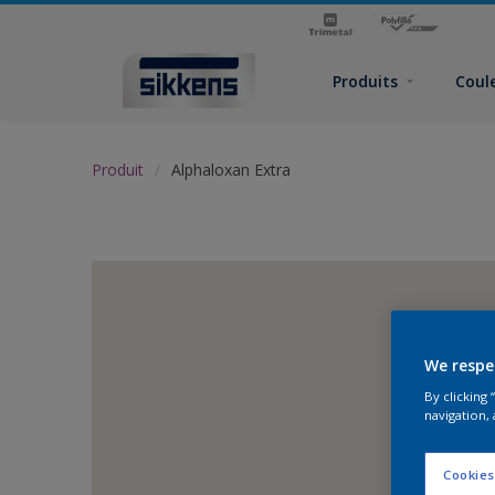
Produits
Coul
Produit
Alphaloxan Extra
We respe
By clicking
navigation, 
Cookies