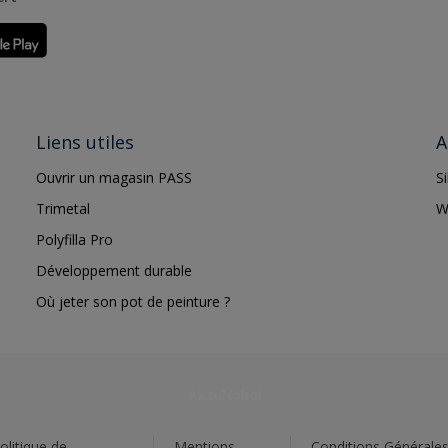
Liens utiles
A
Ouvrir un magasin PASS
S
Trimetal
W
Polyfilla Pro
Développement durable
Où jeter son pot de peinture ?
olitique de
Mentions
Conditions Générale