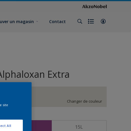
uver un magasin
Contact
Alphaloxan Extra
HN.02.83
Changer de couleur
e site
ormat
ect All
5L
15L