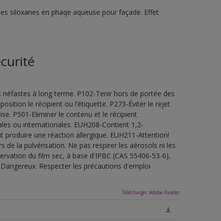
ines siloxanes en phaqe aqueuse pour façade. Effet
curité
s néfastes à long terme. P102-Tenir hors de portée des
sition le récipient ou l’étiquette. P273-Éviter le rejet
e. P501-Eliminer le contenu et le récipient
les ou internationales. EUH208-Contient 1,2-
t produire une réaction allergique. EUH211-Attention!
de la pulvérisation. Ne pas respirer les aérosols ni les
servation du film sec, à base d'IPBC (CAS 55406-53-6),
.Dangereux. Respecter les précautions d'emploi
Télécharger Adobe Reader