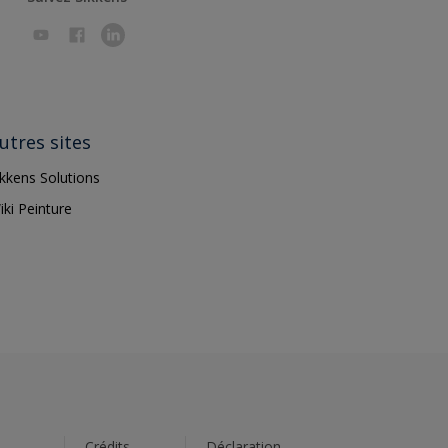
utres sites
ikkens Solutions
iki Peinture
s
Crédits
Déclaration