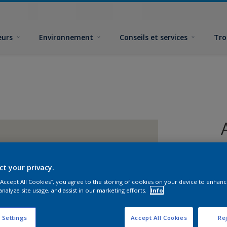
eurs
Environnement
Conseils et services
Tro
ct your privacy.
 “Accept All Cookies”, you agree to the storing of cookies on your device to enhanc
analyze site usage, and assist in our marketing efforts.
Info
F
 Settings
Accept All Cookies
Rej