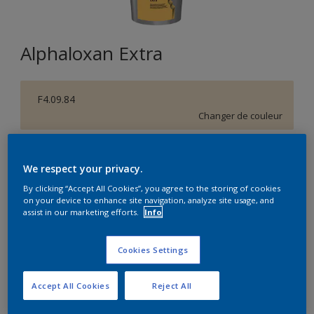
Alphaloxan Extra
F4.09.84
Changer de couleur
Format
We respect your privacy.
5L
15L
By clicking “Accept All Cookies”, you agree to the storing of cookies
on your device to enhance site navigation, analyze site usage, and
assist in our marketing efforts.
Info
Quantité
Calculateur de peinture
Calculer
Cookies Settings
Accept All Cookies
Reject All