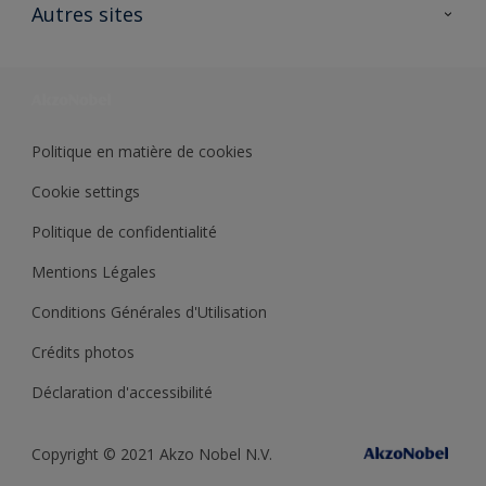
Ouvrir un magasin PASS
Autres sites
Trimetal
Sikkens Solutions
Polyfilla Pro
Wiki Peinture
Développement durable
Où jeter son pot de peinture ?
Politique en matière de cookies
Cookie settings
Politique de confidentialité
Mentions Légales
Conditions Générales d'Utilisation
Crédits photos
Déclaration d'accessibilité
Copyright © 2021 Akzo Nobel N.V.