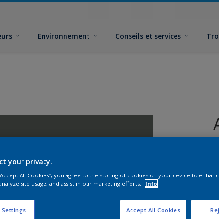
eurs
Environnement
Conseils et services
Tro
ct your privacy.
 “Accept All Cookies”, you agree to the storing of cookies on your device to enhanc
analyze site usage, and assist in our marketing efforts.
Info
F
 Settings
Accept All Cookies
Rej