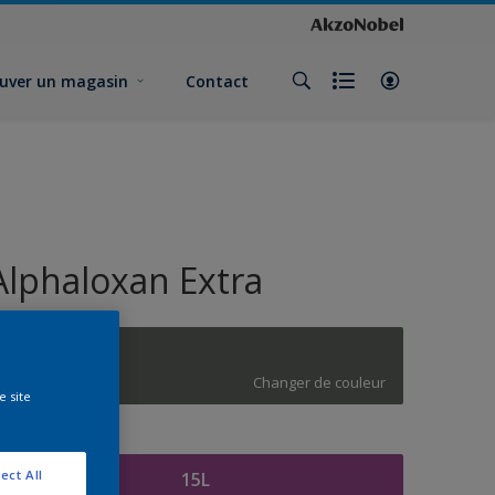
uver un magasin
Contact
Alphaloxan Extra
K7.05.25
Changer de couleur
e site
ormat
ect All
15L