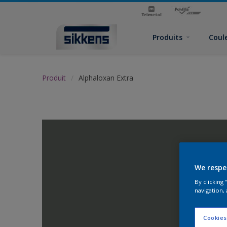
Produits
Coul
Produit
Alphaloxan Extra
We respe
By clicking
navigation, 
Cookies