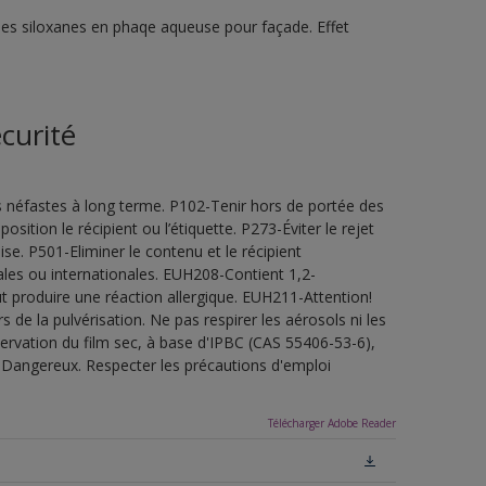
ines siloxanes en phaqe aqueuse pour façade. Effet
curité
s néfastes à long terme. P102-Tenir hors de portée des
sition le récipient ou l’étiquette. P273-Éviter le rejet
e. P501-Eliminer le contenu et le récipient
les ou internationales. EUH208-Contient 1,2-
t produire une réaction allergique. EUH211-Attention!
de la pulvérisation. Ne pas respirer les aérosols ni les
servation du film sec, à base d'IPBC (CAS 55406-53-6),
.Dangereux. Respecter les précautions d'emploi
Télécharger Adobe Reader