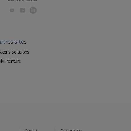
utres sites
ikkens Solutions
iki Peinture
s
Crédits
Déclaration