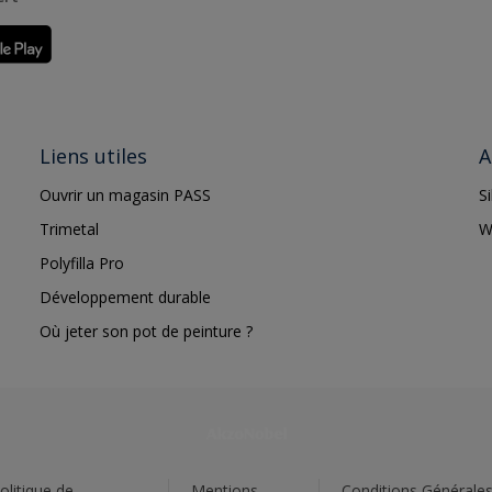
Liens utiles
A
Ouvrir un magasin PASS
S
Trimetal
W
Polyfilla Pro
Développement durable
Où jeter son pot de peinture ?
olitique de
Mentions
Conditions Générale