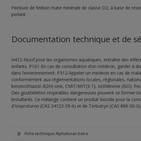
Peinture de finition mate minérale de classe D2, à base de rés
perlant.
Documentation technique et de sé
H412-Nocif pour les organismes aquatiques, entraîne des effet
enfants. P101-En cas de consultation d’un médecin, garder à dispo
dans l’environnement. P312-Appeler un médecin en cas de malais
conformément aux réglementations locales, régionales, nationa
benzisothiazol-3(2H)-one, CMIT/MIT(3-1), octhilinone (ISO). Peu
Des gouttelettes respirables dangereuses peuvent se former lors 
brouillards. Ce mélange contient un produit biocide pour la con
d'Isoproturon (CAS 34123-59-6) et de Terbutryn (CAS 886-50-0)
Fiche technique Alphaloxan Extra