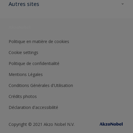
Ouvrir un magasin PASS
Autres sites
Trimetal
Sikkens Solutions
Polyfilla Pro
Wiki Peinture
Développement durable
Où jeter son pot de peinture ?
Politique en matière de cookies
Cookie settings
Politique de confidentialité
Mentions Légales
Conditions Générales d'Utilisation
Crédits photos
Déclaration d'accessibilité
Copyright © 2021 Akzo Nobel N.V.