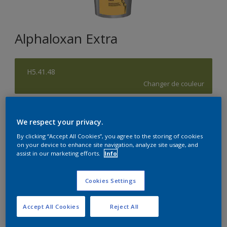
Alphaloxan Extra
H5.41.48
Changer de couleur
Format
We respect your privacy.
15L
By clicking “Accept All Cookies”, you agree to the storing of cookies
on your device to enhance site navigation, analyze site usage, and
assist in our marketing efforts.
Info
Quantité
Calculateur de peinture
Calculer
Cookies Settings
Accept All Cookies
Reject All
Achetez chez un revendeur