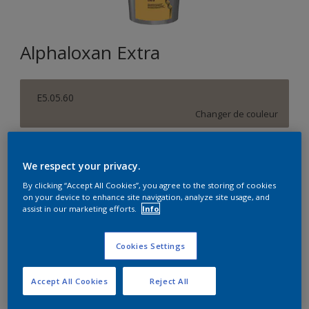
Alphaloxan Extra
E5.05.60
Changer de couleur
Format
We respect your privacy.
5L
15L
By clicking “Accept All Cookies”, you agree to the storing of cookies
on your device to enhance site navigation, analyze site usage, and
assist in our marketing efforts.
Info
Quantité
Calculateur de peinture
Calculer
Cookies Settings
Accept All Cookies
Reject All