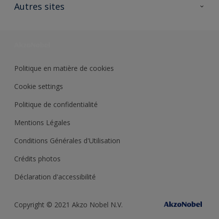
Ouvrir un magasin PASS
Autres sites
Trimetal
Sikkens Solutions
Polyfilla Pro
Wiki Peinture
Développement durable
Où jeter son pot de peinture ?
Politique en matière de cookies
Cookie settings
Politique de confidentialité
Mentions Légales
Conditions Générales d'Utilisation
Crédits photos
Déclaration d'accessibilité
Copyright © 2021 Akzo Nobel N.V.