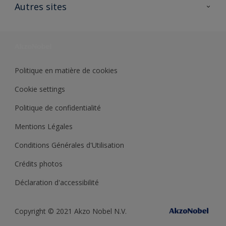
Ouvrir un magasin PASS
Autres sites
Trimetal
Sikkens Solutions
Polyfilla Pro
Wiki Peinture
Développement durable
Où jeter son pot de peinture ?
Politique en matière de cookies
Cookie settings
Politique de confidentialité
Mentions Légales
Conditions Générales d'Utilisation
Crédits photos
Déclaration d'accessibilité
Copyright © 2021 Akzo Nobel N.V.