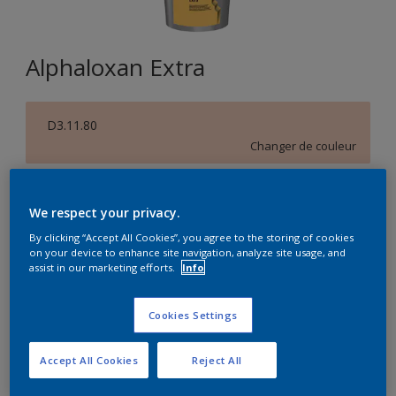
Alphaloxan Extra
D3.11.80
Changer de couleur
Format
We respect your privacy.
5L
15L
By clicking “Accept All Cookies”, you agree to the storing of cookies
on your device to enhance site navigation, analyze site usage, and
assist in our marketing efforts.
Info
Quantité
Calculateur de peinture
Calculer
Cookies Settings
Accept All Cookies
Reject All