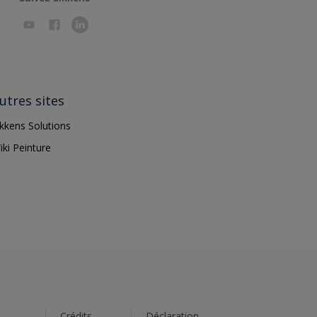
utres sites
ikkens Solutions
iki Peinture
s
Crédits
Déclaration