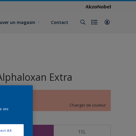
uver un magasin
Contact
Alphaloxan Extra
C3.17.74
Changer de couleur
e site
ormat
ect All
5L
15L