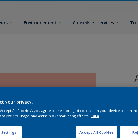
eurs
Environnement
Conseils et services
Tro
ct your privacy.
 “Accept All Cookies”, you agree to the storing of cookies on your device to enhanc
analyze site usage, and assist in our marketing efforts.
Info
F
 Settings
Accept All Cookies
Rej