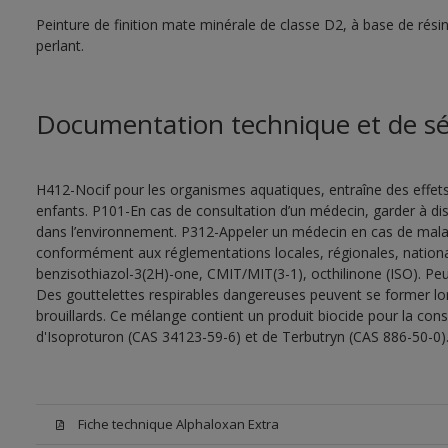
Peinture de finition mate minérale de classe D2, à base de rés
perlant.
Documentation technique et de sé
H412-Nocif pour les organismes aquatiques, entraîne des effet
enfants. P101-En cas de consultation d’un médecin, garder à dispo
dans l’environnement. P312-Appeler un médecin en cas de malais
conformément aux réglementations locales, régionales, nationa
benzisothiazol-3(2H)-one, CMIT/MIT(3-1), octhilinone (ISO). Peu
Des gouttelettes respirables dangereuses peuvent se former lors 
brouillards. Ce mélange contient un produit biocide pour la con
d'Isoproturon (CAS 34123-59-6) et de Terbutryn (CAS 886-50-0)
Fiche technique Alphaloxan Extra