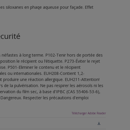
ines siloxanes en phaqe aqueuse pour façade. Effet
curité
s néfastes à long terme. P102-Tenir hors de portée des
sition le récipient ou l’étiquette. P273-Éviter le rejet
e. P501-Eliminer le contenu et le récipient
les ou internationales. EUH208-Contient 1,2-
t produire une réaction allergique. EUH211-Attention!
de la pulvérisation. Ne pas respirer les aérosols ni les
servation du film sec, à base d'IPBC (CAS 55406-53-6),
.Dangereux. Respecter les précautions d'emploi
Télécharger Adobe Reader