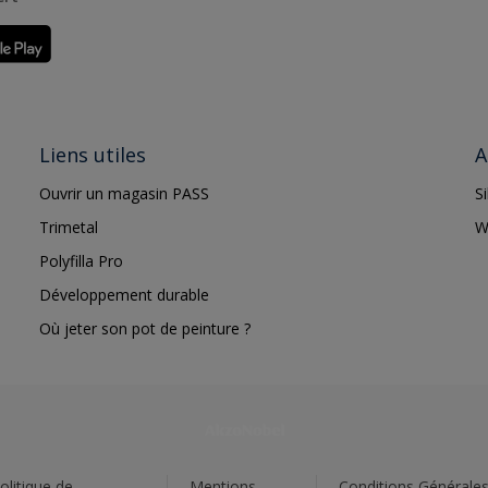
Liens utiles
A
Ouvrir un magasin PASS
S
Trimetal
W
Polyfilla Pro
Développement durable
Où jeter son pot de peinture ?
olitique de
Mentions
Conditions Générale