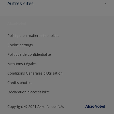
Ouvrir un magasin PASS
Autres sites
Trimetal
Sikkens Solutions
Polyfilla Pro
Wiki Peinture
Développement durable
Où jeter son pot de peinture ?
Politique en matière de cookies
Cookie settings
Politique de confidentialité
Mentions Légales
Conditions Générales d'Utilisation
Crédits photos
Déclaration d'accessibilité
Copyright © 2021 Akzo Nobel N.V.