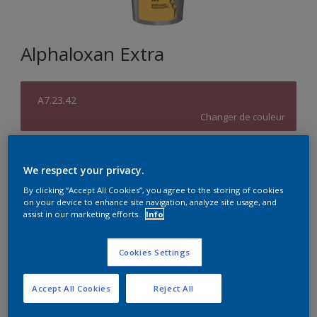
Alphaloxan Extra
A7.23.42
Changer de couleur
Format
We respect your privacy.
15L
By clicking “Accept All Cookies”, you agree to the storing of cookies
on your device to enhance site navigation, analyze site usage, and
assist in our marketing efforts.
Info
Quantité
Calculateur de peinture
Calculer
Cookies Settings
Accept All Cookies
Reject All
Achetez chez un revendeur