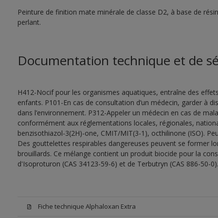
Peinture de finition mate minérale de classe D2, à base de rés
perlant.
Documentation technique et de sé
H412-Nocif pour les organismes aquatiques, entraîne des effet
enfants. P101-En cas de consultation d’un médecin, garder à dispo
dans l’environnement. P312-Appeler un médecin en cas de malais
conformément aux réglementations locales, régionales, nationa
benzisothiazol-3(2H)-one, CMIT/MIT(3-1), octhilinone (ISO). Peu
Des gouttelettes respirables dangereuses peuvent se former lors 
brouillards. Ce mélange contient un produit biocide pour la con
d'Isoproturon (CAS 34123-59-6) et de Terbutryn (CAS 886-50-0)
Fiche technique Alphaloxan Extra