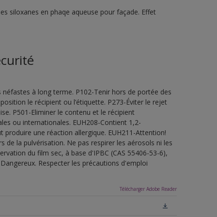
ines siloxanes en phaqe aqueuse pour façade. Effet
curité
s néfastes à long terme. P102-Tenir hors de portée des
sition le récipient ou l’étiquette. P273-Éviter le rejet
e. P501-Eliminer le contenu et le récipient
les ou internationales. EUH208-Contient 1,2-
t produire une réaction allergique. EUH211-Attention!
de la pulvérisation. Ne pas respirer les aérosols ni les
servation du film sec, à base d'IPBC (CAS 55406-53-6),
.Dangereux. Respecter les précautions d'emploi
Télécharger Adobe Reader