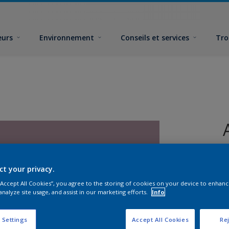
eurs
Environnement
Conseils et services
Tro
ct your privacy.
 “Accept All Cookies”, you agree to the storing of cookies on your device to enhanc
analyze site usage, and assist in our marketing efforts.
Info
F
 Settings
Accept All Cookies
Rej