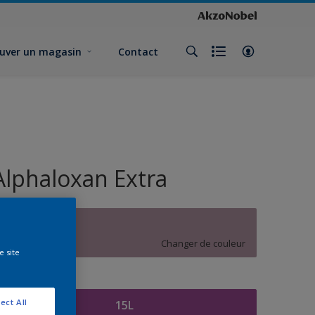
uver un magasin
Contact
Alphaloxan Extra
Y7.09.57
Changer de couleur
e site
ormat
ect All
15L