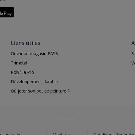
Liens utiles
A
Ouvrir un magasin PASS
S
Trimetal
W
Polyfilla Pro
Développement durable
Où jeter son pot de peinture ?
olitique de
Mentions
Conditions Générale