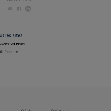
utres sites
ikkens Solutions
iki Peinture
s
Crédits
Déclaration