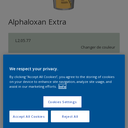
Alphaloxan Extra
L2.05.77
Changer de couleur
Format
We respect your privacy.
5L
15L
By clicking “Accept All Cookies”, you agree to the storing of cookies
on your device to enhance site navigation, analyze site usage, and
assist in our marketing efforts.
Info
Quantité
Calculateur de peinture
Calculer
Cookies Settings
Accept All Cookies
Reject All