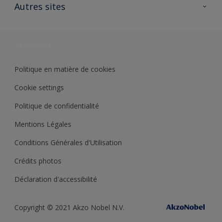
Ouvrir un magasin PASS
Autres sites
Trimetal
Sikkens Solutions
Polyfilla Pro
Wiki Peinture
Développement durable
Où jeter son pot de peinture ?
Politique en matière de cookies
Cookie settings
Politique de confidentialité
Mentions Légales
Conditions Générales d'Utilisation
Crédits photos
Déclaration d'accessibilité
Copyright © 2021 Akzo Nobel N.V.