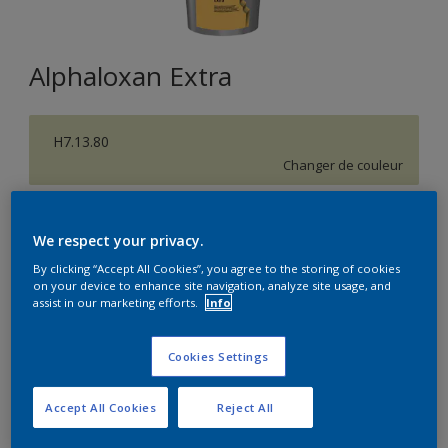
Alphaloxan Extra
H7.13.80
Changer de couleur
Format
We respect your privacy.
5L
15L
By clicking “Accept All Cookies”, you agree to the storing of cookies
on your device to enhance site navigation, analyze site usage, and
assist in our marketing efforts.
Info
Quantité
Calculateur de peinture
Calculer
Cookies Settings
Accept All Cookies
Reject All