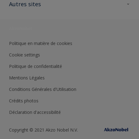
Ouvrir un magasin PASS
Autres sites
Trimetal
Sikkens Solutions
Polyfilla Pro
Wiki Peinture
Développement durable
Où jeter son pot de peinture ?
Politique en matière de cookies
Cookie settings
Politique de confidentialité
Mentions Légales
Conditions Générales d'Utilisation
Crédits photos
Déclaration d'accessibilité
Copyright © 2021 Akzo Nobel N.V.