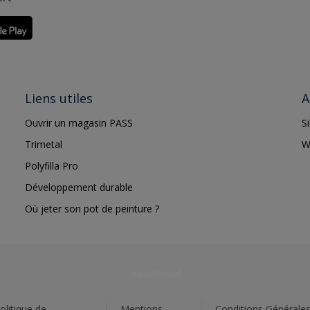
Liens utiles
A
Ouvrir un magasin PASS
S
Trimetal
W
Polyfilla Pro
Développement durable
Où jeter son pot de peinture ?
olitique de
Mentions
Conditions Générale