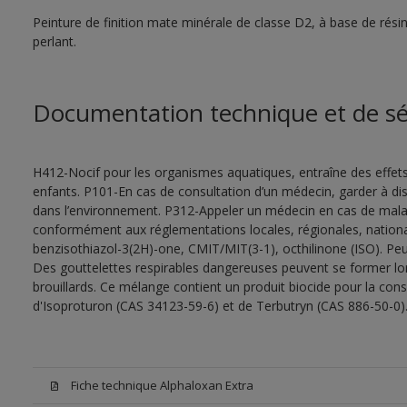
Peinture de finition mate minérale de classe D2, à base de rés
perlant.
Documentation technique et de sé
H412-Nocif pour les organismes aquatiques, entraîne des effet
enfants. P101-En cas de consultation d’un médecin, garder à dispo
dans l’environnement. P312-Appeler un médecin en cas de malais
conformément aux réglementations locales, régionales, nationa
benzisothiazol-3(2H)-one, CMIT/MIT(3-1), octhilinone (ISO). Peu
Des gouttelettes respirables dangereuses peuvent se former lors 
brouillards. Ce mélange contient un produit biocide pour la con
d'Isoproturon (CAS 34123-59-6) et de Terbutryn (CAS 886-50-0)
Fiche technique Alphaloxan Extra