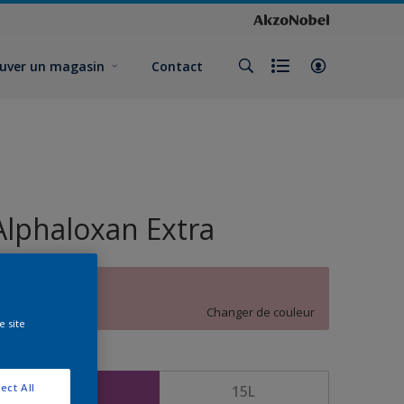
uver un magasin
Contact
Alphaloxan Extra
A5.09.71
Changer de couleur
e site
ormat
ect All
5L
15L