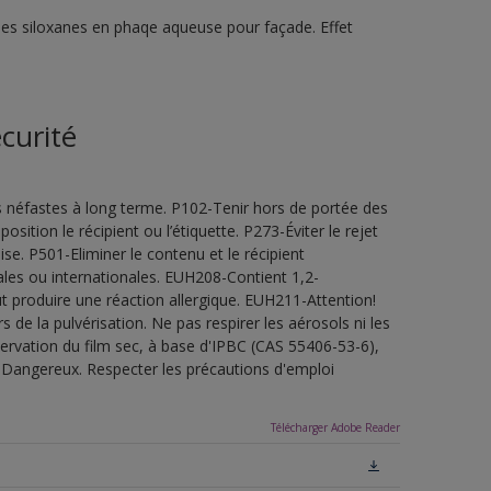
ines siloxanes en phaqe aqueuse pour façade. Effet
curité
s néfastes à long terme. P102-Tenir hors de portée des
sition le récipient ou l’étiquette. P273-Éviter le rejet
e. P501-Eliminer le contenu et le récipient
les ou internationales. EUH208-Contient 1,2-
t produire une réaction allergique. EUH211-Attention!
de la pulvérisation. Ne pas respirer les aérosols ni les
servation du film sec, à base d'IPBC (CAS 55406-53-6),
.Dangereux. Respecter les précautions d'emploi
Télécharger Adobe Reader