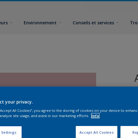
eurs
Environnement
Conseils et services
Tro
ct your privacy.
 “Accept All Cookies”, you agree to the storing of cookies on your device to enhanc
analyze site usage, and assist in our marketing efforts.
Info
F
 Settings
Accept All Cookies
Rej