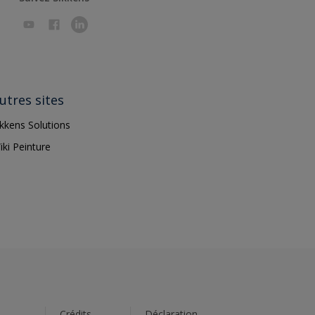
utres sites
ikkens Solutions
iki Peinture
s
Crédits
Déclaration