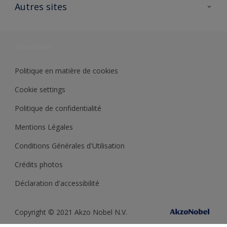
Ouvrir un magasin PASS
Autres sites
Trimetal
Sikkens Solutions
Polyfilla Pro
Wiki Peinture
Développement durable
Où jeter son pot de peinture ?
Politique en matière de cookies
Cookie settings
Politique de confidentialité
Mentions Légales
Conditions Générales d'Utilisation
Crédits photos
Déclaration d'accessibilité
Copyright © 2021 Akzo Nobel N.V.