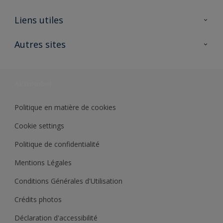
A propos de Sikkens
Liens utiles
Contactez nous
Ouvrir un magasin PASS
Autres sites
Trimetal
Sikkens Solutions
Polyfilla Pro
Wiki Peinture
Développement durable
Où jeter son pot de peinture ?
Politique en matière de cookies
Cookie settings
Politique de confidentialité
Mentions Légales
Conditions Générales d'Utilisation
Crédits photos
Déclaration d'accessibilité