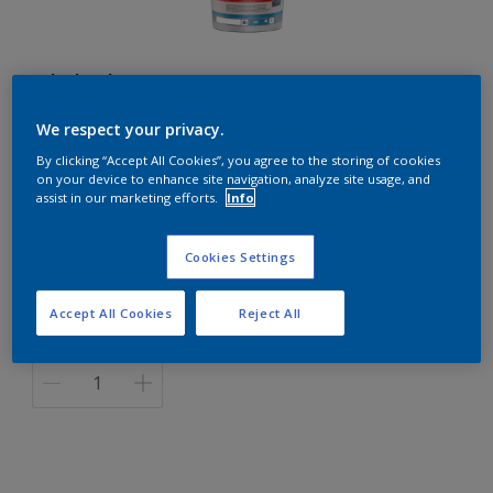
Alphaloxan 10C
We respect your privacy.
D1.36.25
By clicking “Accept All Cookies”, you agree to the storing of cookies
on your device to enhance site navigation, analyze site usage, and
Changer de couleur
assist in our marketing efforts.
Info
Format
Cookies Settings
5 L
15 L
Accept All Cookies
Reject All
Quantité