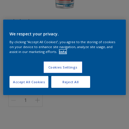
Alphaloxan 10C
We respect your privacy.
A5.09.71
By clicking “Accept All Cookies”, you agree to the storing of cookies
on your device to enhance site navigation, analyze site usage, and
Changer de couleur
assist in our marketing efforts.
Info
Format
Cookies Settings
5 L
15 L
Accept All Cookies
Reject All
Quantité