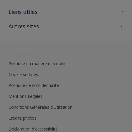
A propos de Sikkens
Liens utiles
Contactez nous
Ouvrir un magasin PASS
Autres sites
Trimetal
Sikkens Solutions
Polyfilla Pro
Wiki Peinture
Développement durable
Où jeter son pot de peinture ?
Politique en matière de cookies
Cookie settings
Politique de confidentialité
Mentions Légales
Conditions Générales d'Utilisation
Crédits photos
Déclaration d'accessibilité