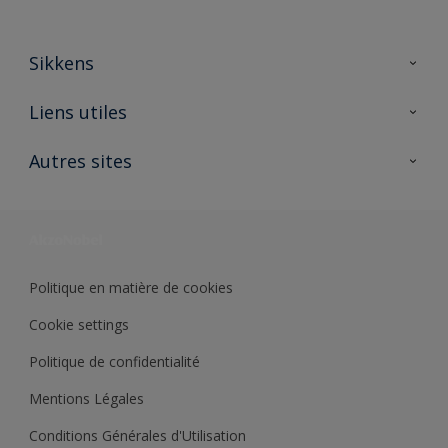
Sikkens
A propos de Sikkens
Liens utiles
Contactez nous
Ouvrir un magasin PASS
Autres sites
Trimetal
Sikkens Solutions
Polyfilla Pro
Wiki Peinture
Développement durable
Où jeter son pot de peinture ?
Politique en matière de cookies
Cookie settings
Politique de confidentialité
Mentions Légales
Conditions Générales d'Utilisation