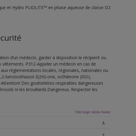
lique et Hydro PLIOLITE™ en phase aqueuse de classe D2
curité
ion d’un médecin, garder à disposition le récipient ou
 les vêtements. P312-Appeler un médecin en cas de
 aux réglementations locales, régionales, nationales ou
,2-benzisothiazol-3(2H)-one, octhilinone (ISO),
-Attention! Des gouttelettes respirables dangereuses
érosols ni les brouillards.Dangereux. Respecter les
Télécharger Adobe Reader