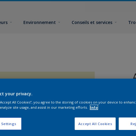
eurs
Environnement
Conseils et services
Tro
ct your privacy.
 “Accept All Cookies”, you agree to the storing of cookies on your device to enhanc
analyze site usage, and assist in our marketing efforts.
Info
F
 Settings
Accept All Cookies
Rej