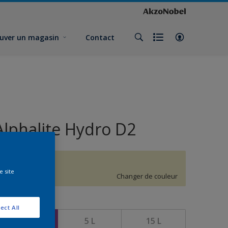
uver un magasin
Contact
Alphalite Hydro D2
H1.12.86
e site
Changer de couleur
ormat
ect All
1 L
5 L
15 L