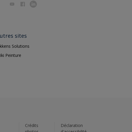
utres sites
ikkens Solutions
iki Peinture
s
Crédits
Déclaration
photos
d'accessibilité