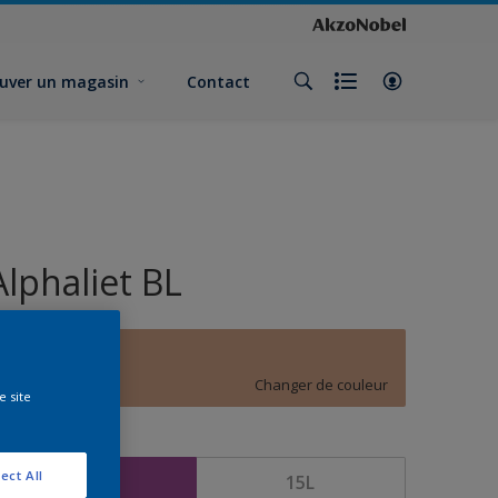
uver un magasin
Contact
Alphaliet BL
D7.18.64
Changer de couleur
e site
ormat
ect All
5L
15L