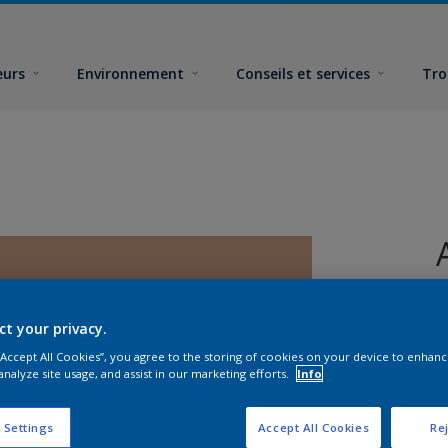
eurs
Environnement
Conseils et services
Tro
ct your privacy.
 “Accept All Cookies”, you agree to the storing of cookies on your device to enhanc
analyze site usage, and assist in our marketing efforts.
Info
F
 Settings
Accept All Cookies
Rej