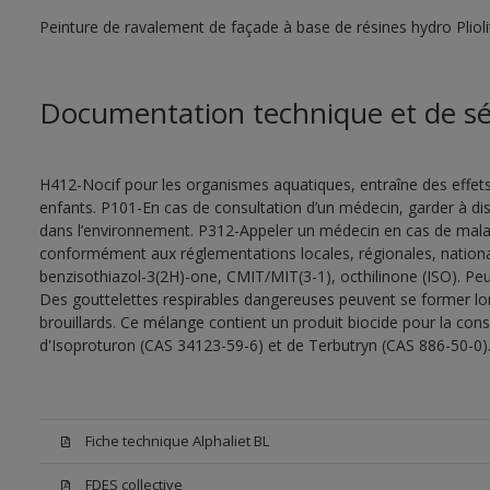
Peinture de ravalement de façade à base de résines hydro Pliol
Documentation technique et de sé
H412-Nocif pour les organismes aquatiques, entraîne des effet
enfants. P101-En cas de consultation d’un médecin, garder à dispo
dans l’environnement. P312-Appeler un médecin en cas de malais
conformément aux réglementations locales, régionales, nationa
benzisothiazol-3(2H)-one, CMIT/MIT(3-1), octhilinone (ISO). Peu
Des gouttelettes respirables dangereuses peuvent se former lors 
brouillards. Ce mélange contient un produit biocide pour la con
d'Isoproturon (CAS 34123-59-6) et de Terbutryn (CAS 886-50-0)
Fiche technique Alphaliet BL
FDES collective