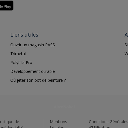
Liens utiles
A
Ouvrir un magasin PASS
S
Trimetal
W
Polyfilla Pro
Développement durable
Où jeter son pot de peinture ?
olitique de
Mentions
Conditions Générale
onfidentialité
Légales
d'Utilisation