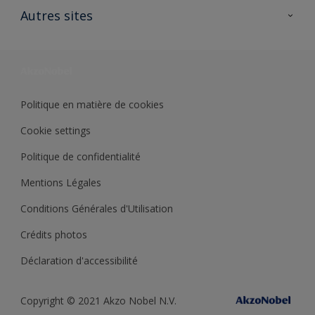
Ouvrir un magasin PASS
Autres sites
Trimetal
Sikkens Solutions
Polyfilla Pro
Wiki Peinture
Développement durable
Où jeter son pot de peinture ?
Politique en matière de cookies
Cookie settings
Politique de confidentialité
Mentions Légales
Conditions Générales d'Utilisation
Crédits photos
Déclaration d'accessibilité
Copyright © 2021 Akzo Nobel N.V.