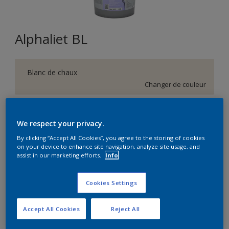
Alphaliet BL
Blanc de chaux
Changer de couleur
Format
We respect your privacy.
5L
15L
By clicking “Accept All Cookies”, you agree to the storing of cookies
on your device to enhance site navigation, analyze site usage, and
assist in our marketing efforts.
Info
Quantité
Calculateur de peinture
Calculer
Cookies Settings
Accept All Cookies
Reject All