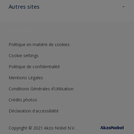
Ouvrir un magasin PASS
Autres sites
Trimetal
Sikkens Solutions
Polyfilla Pro
Wiki Peinture
Développement durable
Où jeter son pot de peinture ?
Politique en matière de cookies
Cookie settings
Politique de confidentialité
Mentions Légales
Conditions Générales d'Utilisation
Crédits photos
Déclaration d'accessibilité
Copyright © 2021 Akzo Nobel N.V.