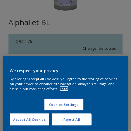
Alphaliet BL
Q9.12.76
Changer de couleur
Format
We respect your privacy.
5L
15L
By clicking “Accept All Cookies”, you agree to the storing of cookies
on your device to enhance site navigation, analyze site usage, and
assist in our marketing efforts.
Info
Quantité
Calculateur de peinture
Calculer
Cookies Settings
Accept All Cookies
Reject All