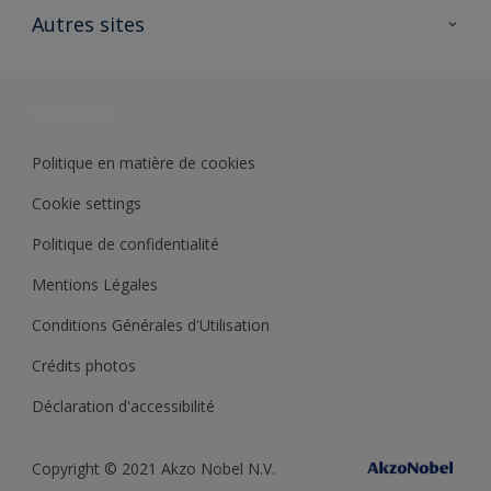
Ouvrir un magasin PASS
Autres sites
Trimetal
Sikkens Solutions
Polyfilla Pro
Wiki Peinture
Développement durable
Où jeter son pot de peinture ?
Politique en matière de cookies
Cookie settings
Politique de confidentialité
Mentions Légales
Conditions Générales d'Utilisation
Crédits photos
Déclaration d'accessibilité
Copyright © 2021 Akzo Nobel N.V.