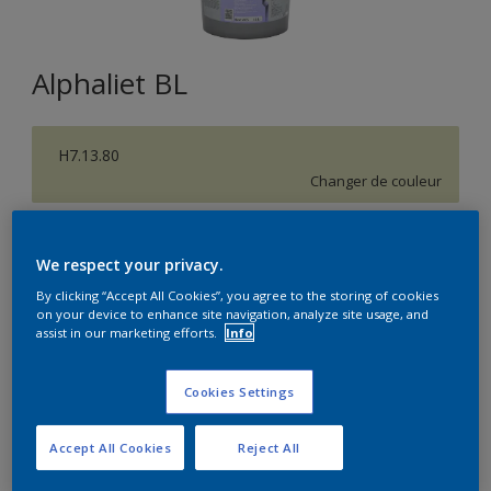
Alphaliet BL
H7.13.80
Changer de couleur
Format
We respect your privacy.
5L
15L
By clicking “Accept All Cookies”, you agree to the storing of cookies
on your device to enhance site navigation, analyze site usage, and
assist in our marketing efforts.
Info
Quantité
Calculateur de peinture
Calculer
Cookies Settings
Accept All Cookies
Reject All