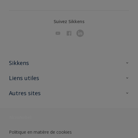
Suivez Sikkens
Sikkens
A propos de Sikkens
Liens utiles
Contactez nous
Ouvrir un magasin PASS
Autres sites
Trimetal
Sikkens Solutions
Polyfilla Pro
Wiki Peinture
Développement durable
Où jeter son pot de peinture ?
Politique en matière de cookies