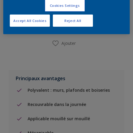
Cookies Settings
Ajouter à la liste d’achats
Accept All Cookies
Reject All
Trouver un magasin
Ajouter
Principaux avantages
Polyvalent : murs, plafonds et boiseries
Recouvrable dans la journée
Applicable mouillé sur mouillé
Mécanisable