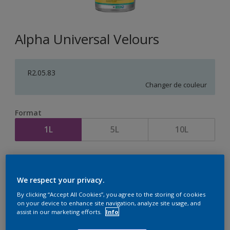
Alpha Universal Velours
R2.05.83
Changer de couleur
Format
1L
5L
10L
Quantité
Calculateur de peinture
Calculer
We respect your privacy.
By clicking “Accept All Cookies”, you agree to the storing of cookies
on your device to enhance site navigation, analyze site usage, and
assist in our marketing efforts.
Info