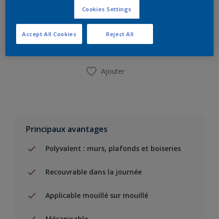
Cookies Settings
Ajouter à la liste d’achats
Accept All Cookies
Reject All
Trouver un magasin
Ajouter
Principaux avantages
Polyvalent : murs, plafonds et boiseries
Recouvrable dans la journée
Applicable mouillé sur mouillé
Mécanisable