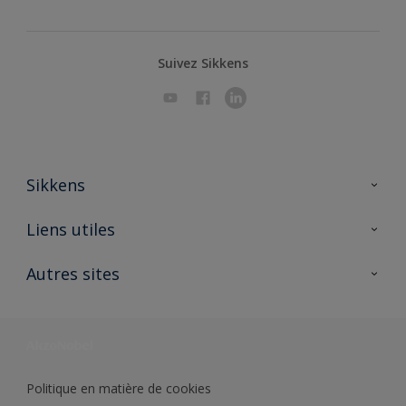
Suivez Sikkens
Sikkens
A propos de Sikkens
Liens utiles
Contactez nous
Ouvrir un magasin PASS
Autres sites
Trimetal
Sikkens Solutions
Polyfilla Pro
Wiki Peinture
Développement durable
Où jeter son pot de peinture ?
Politique en matière de cookies