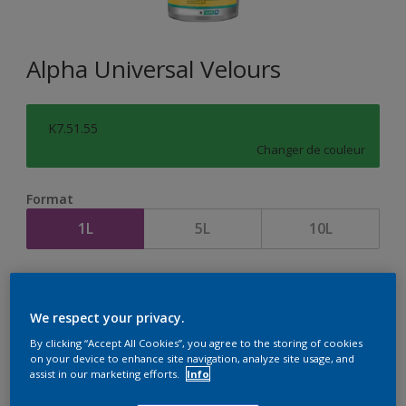
Alpha Universal Velours
K7.51.55
Changer de couleur
Format
1L
5L
10L
Quantité
Calculateur de peinture
Calculer
We respect your privacy.
By clicking “Accept All Cookies”, you agree to the storing of cookies
on your device to enhance site navigation, analyze site usage, and
assist in our marketing efforts.
Info