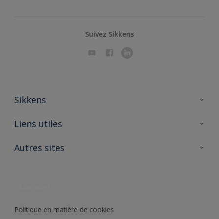
Suivez Sikkens
Sikkens
A propos de Sikkens
Liens utiles
Contactez nous
Ouvrir un magasin PASS
Autres sites
Trimetal
Sikkens Solutions
Polyfilla Pro
Wiki Peinture
Développement durable
Où jeter son pot de peinture ?
Politique en matière de cookies