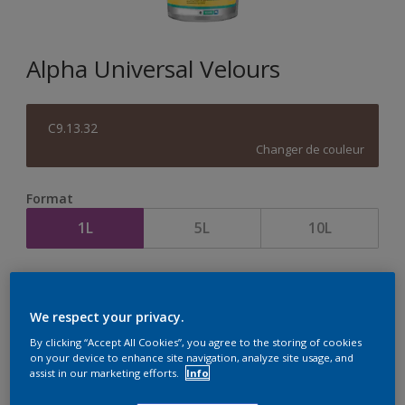
Alpha Universal Velours
C9.13.32
Changer de couleur
Format
1L
5L
10L
Quantité
Calculateur de peinture
Calculer
We respect your privacy.
By clicking “Accept All Cookies”, you agree to the storing of cookies
on your device to enhance site navigation, analyze site usage, and
assist in our marketing efforts.
Info