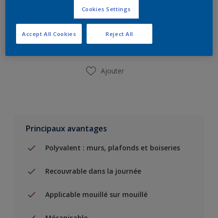
Cookies Settings
Ajouter à la liste d’achats
Accept All Cookies
Reject All
Trouver un magasin
Ajouter
Principaux avantages
Polyvalent : murs, plafonds et boiseries
Recouvrable dans la journée
Applicable mouillé sur mouillé
Mécanisable