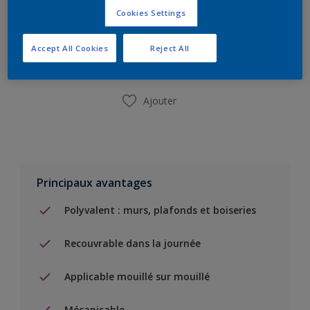
Cookies Settings
Ajouter à la liste d’achats
Accept All Cookies
Reject All
Trouver un magasin
Ajouter
Principaux avantages
Polyvalent : murs, plafonds et boiseries
Recouvrable dans la journée
Applicable mouillé sur mouillé
Mécanisable