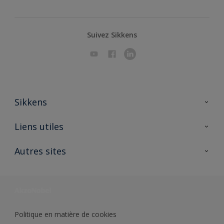
Suivez Sikkens
Sikkens
A propos de Sikkens
Liens utiles
Contactez nous
Ouvrir un magasin PASS
Autres sites
Trimetal
Sikkens Solutions
Polyfilla Pro
Wiki Peinture
Développement durable
Où jeter son pot de peinture ?
Politique en matière de cookies