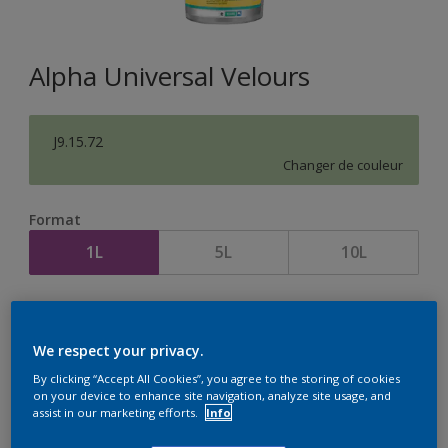
Alpha Universal Velours
J9.15.72
Changer de couleur
Format
1L
5L
10L
Quantité
Calculateur de peinture
Calculer
We respect your privacy.
By clicking “Accept All Cookies”, you agree to the storing of cookies
on your device to enhance site navigation, analyze site usage, and
assist in our marketing efforts.
Info