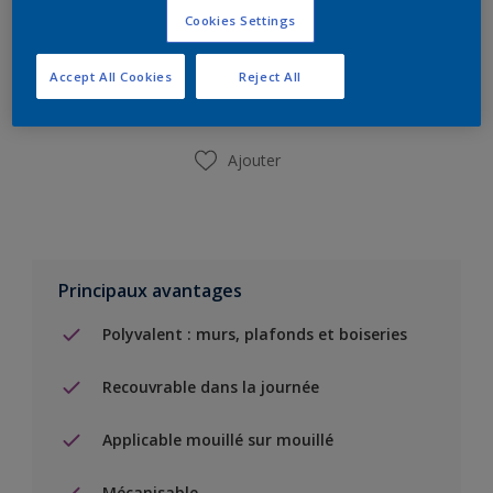
Cookies Settings
Ajouter à la liste d’achats
Accept All Cookies
Reject All
Trouver un magasin
Ajouter
Principaux avantages
Polyvalent : murs, plafonds et boiseries
Recouvrable dans la journée
Applicable mouillé sur mouillé
Mécanisable