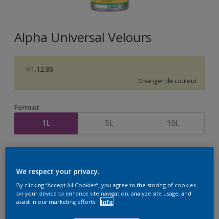
Alpha Universal Velours
H1.12.86
Changer de couleur
Format
1L
5L
10L
Quantité
Calculateur de peinture
Calculer
We respect your privacy.
By clicking “Accept All Cookies”, you agree to the storing of cookies
on your device to enhance site navigation, analyze site usage, and
assist in our marketing efforts.
Info