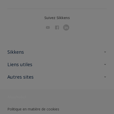
Suivez Sikkens
Sikkens
A propos de Sikkens
Liens utiles
Contactez nous
Ouvrir un magasin PASS
Autres sites
Trimetal
Sikkens Solutions
Polyfilla Pro
Wiki Peinture
Développement durable
Où jeter son pot de peinture ?
Politique en matière de cookies