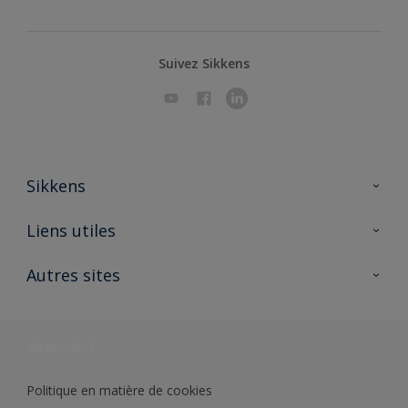
Suivez Sikkens
Sikkens
A propos de Sikkens
Liens utiles
Contactez nous
Ouvrir un magasin PASS
Autres sites
Trimetal
Sikkens Solutions
Polyfilla Pro
Wiki Peinture
Développement durable
Où jeter son pot de peinture ?
Politique en matière de cookies