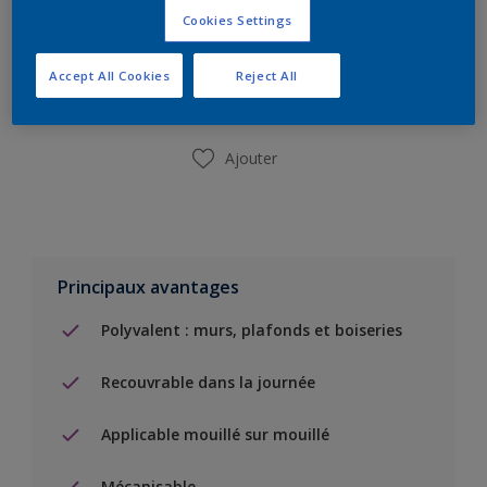
Cookies Settings
Ajouter à la liste d’achats
Accept All Cookies
Reject All
Trouver un magasin
Ajouter
Principaux avantages
Polyvalent : murs, plafonds et boiseries
Recouvrable dans la journée
Applicable mouillé sur mouillé
Mécanisable