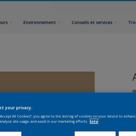
eurs
Environnement
Conseils et services
Tro
ct your privacy.
 “Accept All Cookies”, you agree to the storing of cookies on your device to enhanc
F
analyze site usage, and assist in our marketing efforts.
Info