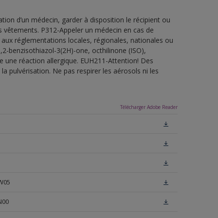
ion d’un médecin, garder à disposition le récipient ou
 les vêtements. P312-Appeler un médecin en cas de
 aux réglementations locales, régionales, nationales ou
,2-benzisothiazol-3(2H)-one, octhilinone (ISO),
e une réaction allergique. EUH211-Attention! Des
a pulvérisation. Ne pas respirer les aérosols ni les
Télécharger Adobe Reader
 W05
N00