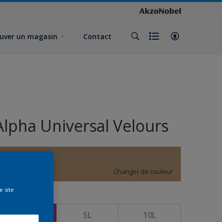
uver un magasin
Contact
Alpha Universal Velours
E8.20.60
Changer de couleur
e site
ormat
1L
5L
10L