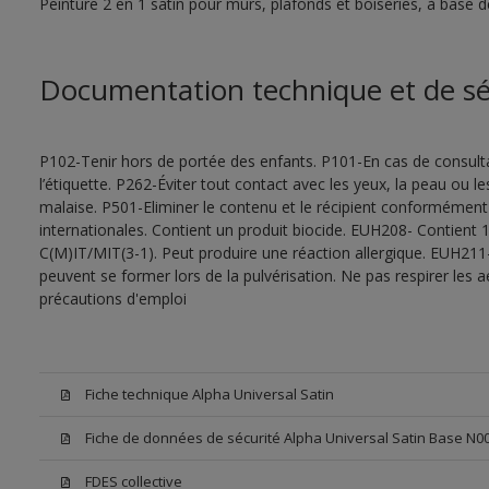
Peinture 2 en 1 satin pour murs, plafonds et boiseries, à base d
Documentation technique et de sé
P102-Tenir hors de portée des enfants. P101-En cas de consultat
l’étiquette. P262-Éviter tout contact avec les yeux, la peau ou
malaise. P501-Eliminer le contenu et le récipient conformément
internationales. Contient un produit biocide. EUH208- Contient 1
C(M)IT/MIT(3-1). Peut produire une réaction allergique. EUH211
peuvent se former lors de la pulvérisation. Ne pas respirer les a
précautions d'emploi
Fiche technique Alpha Universal Satin
Fiche de données de sécurité Alpha Universal Satin Base N0
FDES collective