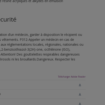
e résine acryliques et alkydes en émulsion
curité
ion d’un médecin, garder à disposition le récipient ou
 les vêtements. P312-Appeler un médecin en cas de
 aux réglementations locales, régionales, nationales ou
,2-benzisothiazol-3(2H)-one, octhilinone (ISO),
-Attention! Des gouttelettes respirables dangereuses
érosols ni les brouillards.Dangereux. Respecter les
Télécharger Adobe Reader
0