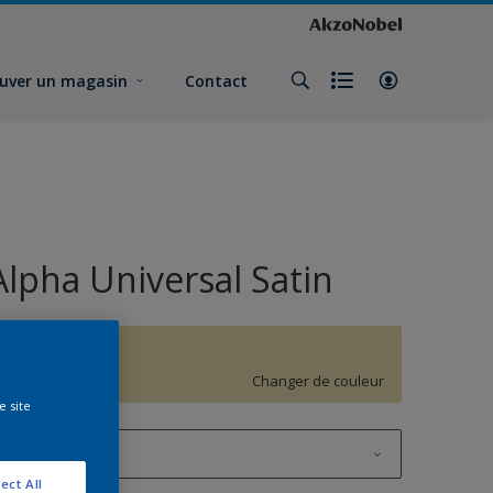
uver un magasin
Contact
Alpha Universal Satin
G3.16.80
Changer de couleur
e site
1L
ect All