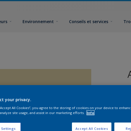
eurs
Environnement
Conseils et services
Tro
ct your privacy.
 “Accept All Cookies”, you agree to the storing of cookies on your device to enhanc
analyze site usage, and assist in our marketing efforts.
Info
 Settings
Accept All Cookies
Rej