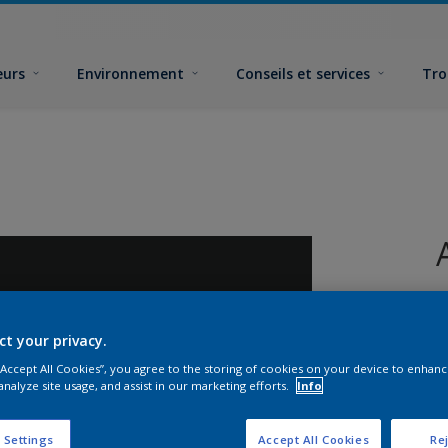
eurs
Environnement
Conseils et services
Tro
ct your privacy.
 “Accept All Cookies”, you agree to the storing of cookies on your device to enhanc
analyze site usage, and assist in our marketing efforts.
Info
 Settings
Accept All Cookies
Rej