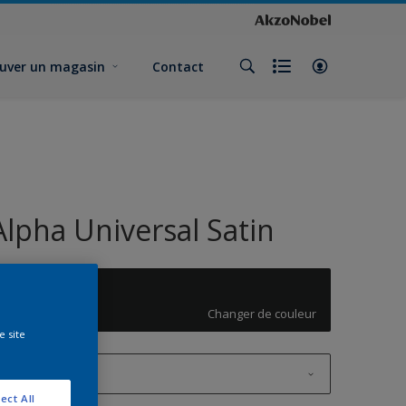
uver un magasin
Contact
Alpha Universal Satin
UN.01.06
Changer de couleur
e site
1L
ect All