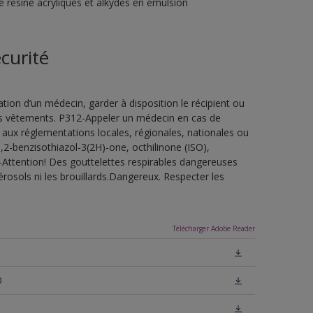
e résine acryliques et alkydes en émulsion
curité
ion d’un médecin, garder à disposition le récipient ou
 les vêtements. P312-Appeler un médecin en cas de
 aux réglementations locales, régionales, nationales ou
,2-benzisothiazol-3(2H)-one, octhilinone (ISO),
-Attention! Des gouttelettes respirables dangereuses
érosols ni les brouillards.Dangereux. Respecter les
Télécharger Adobe Reader
0