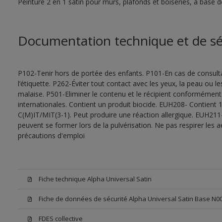
Peinture 2 en 1 satin pour murs, plafonds et boiseries, à base d
Documentation technique et de sé
P102-Tenir hors de portée des enfants. P101-En cas de consultat
l’étiquette. P262-Éviter tout contact avec les yeux, la peau ou
malaise. P501-Eliminer le contenu et le récipient conformément
internationales. Contient un produit biocide. EUH208- Contient 1
C(M)IT/MIT(3-1). Peut produire une réaction allergique. EUH211
peuvent se former lors de la pulvérisation. Ne pas respirer les a
précautions d'emploi
Fiche technique Alpha Universal Satin
Fiche de données de sécurité Alpha Universal Satin Base N0
FDES collective