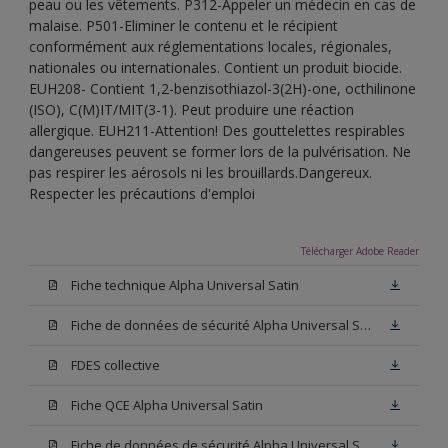
peau ou les vêtements. P312-Appeler un médecin en cas de
malaise. P501-Eliminer le contenu et le récipient
conformément aux réglementations locales, régionales,
nationales ou internationales. Contient un produit biocide.
EUH208- Contient 1,2-benzisothiazol-3(2H)-one, octhilinone
(ISO), C(M)IT/MIT(3-1). Peut produire une réaction
allergique. EUH211-Attention! Des gouttelettes respirables
dangereuses peuvent se former lors de la pulvérisation. Ne
pas respirer les aérosols ni les brouillards.Dangereux.
Respecter les précautions d'emploi
Télécharger Adobe Reader
Fiche technique Alpha Universal Satin
Fiche de données de sécurité Alpha Universal Satin Base N00
FDES collective
Fiche QCE Alpha Universal Satin
Fiche de données de sécurité Alpha Universal Satin Base W05