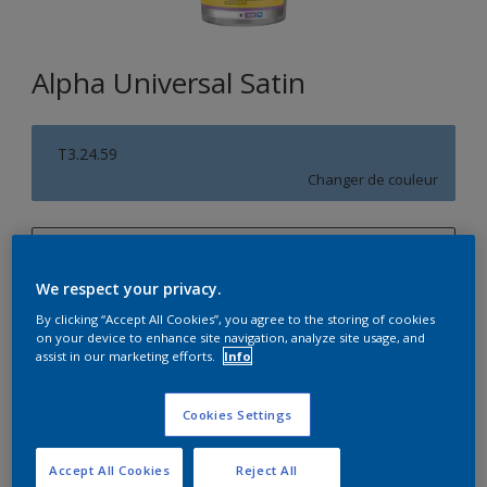
Alpha Universal Satin
T3.24.59
Changer de couleur
1L
We respect your privacy.
1L
Quantité
Calculateur de peinture
By clicking “Accept All Cookies”, you agree to the storing of cookies
5L
on your device to enhance site navigation, analyze site usage, and
Calculer
assist in our marketing efforts.
Info
10L
15L
Cookies Settings
Accept All Cookies
Reject All