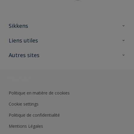
Sikkens
A propos de Sikkens
Liens utiles
Contactez nous
Ouvrir un magasin PASS
Autres sites
Trimetal
Sikkens Solutions
Polyfilla Pro
Wiki Peinture
Développement durable
Où jeter son pot de peinture ?
Politique en matière de cookies
Cookie settings
Politique de confidentialité
Mentions Légales