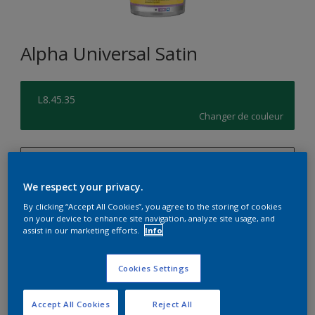
Alpha Universal Satin
L8.45.35
Changer de couleur
1L
We respect your privacy.
1L
Quantité
Calculateur de peinture
By clicking “Accept All Cookies”, you agree to the storing of cookies
5L
on your device to enhance site navigation, analyze site usage, and
Calculer
assist in our marketing efforts.
Info
10L
15L
Cookies Settings
Accept All Cookies
Reject All