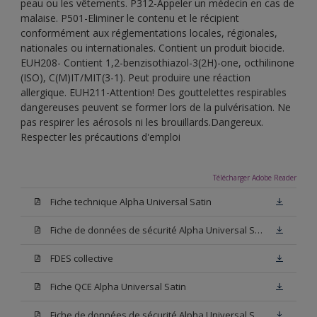
peau ou les vêtements. P312-Appeler un médecin en cas de
malaise. P501-Eliminer le contenu et le récipient
conformément aux réglementations locales, régionales,
nationales ou internationales. Contient un produit biocide.
EUH208- Contient 1,2-benzisothiazol-3(2H)-one, octhilinone
(ISO), C(M)IT/MIT(3-1). Peut produire une réaction
allergique. EUH211-Attention! Des gouttelettes respirables
dangereuses peuvent se former lors de la pulvérisation. Ne
pas respirer les aérosols ni les brouillards.Dangereux.
Respecter les précautions d'emploi
Télécharger Adobe Reader
Fiche technique Alpha Universal Satin
Fiche de données de sécurité Alpha Universal Satin Base N00
FDES collective
Fiche QCE Alpha Universal Satin
Fiche de données de sécurité Alpha Universal Satin Base W05