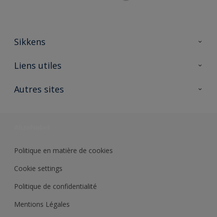
Sikkens
A propos de Sikkens
Liens utiles
Contactez nous
Ouvrir un magasin PASS
Autres sites
Trimetal
Sikkens Solutions
Polyfilla Pro
Wiki Peinture
Développement durable
Où jeter son pot de peinture ?
Politique en matière de cookies
Cookie settings
Politique de confidentialité
Mentions Légales