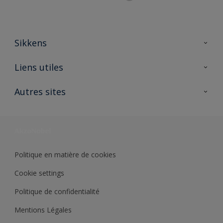
Sikkens
A propos de Sikkens
Liens utiles
Contactez nous
Ouvrir un magasin PASS
Autres sites
Trimetal
Sikkens Solutions
Polyfilla Pro
Wiki Peinture
Développement durable
Où jeter son pot de peinture ?
Politique en matière de cookies
Cookie settings
Politique de confidentialité
Mentions Légales