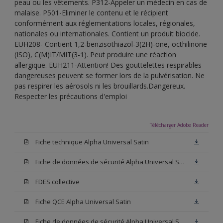
peau ou les vêtements. P312-Appeler un médecin en cas de
malaise. P501-Eliminer le contenu et le récipient
conformément aux réglementations locales, régionales,
nationales ou internationales. Contient un produit biocide.
EUH208- Contient 1,2-benzisothiazol-3(2H)-one, octhilinone
(ISO), C(M)IT/MIT(3-1). Peut produire une réaction
allergique. EUH211-Attention! Des gouttelettes respirables
dangereuses peuvent se former lors de la pulvérisation. Ne
pas respirer les aérosols ni les brouillards.Dangereux.
Respecter les précautions d'emploi
Télécharger Adobe Reader
Fiche technique Alpha Universal Satin
Fiche de données de sécurité Alpha Universal Satin Base N00
FDES collective
Fiche QCE Alpha Universal Satin
Fiche de données de sécurité Alpha Universal Satin Base W05