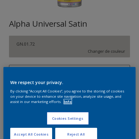
Alpha Universal Satin
GN.01.72
Changer de couleur
1L
We respect your privacy.
1L
Quantité
Calculateur de peinture
By clicking “Accept All Cookies”, you agree to the storing of cookies
5L
on your device to enhance site navigation, analyze site usage, and
Calculer
assist in our marketing efforts.
Info
10L
15L
Cookies Settings
Accept All Cookies
Reject All