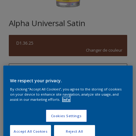
Alpha Universal Satin
D1.36.25
Changer de couleur
1L
We respect your privacy.
1L
Quantité
Calculateur de peinture
By clicking “Accept All Cookies”, you agree to the storing of cookies
5L
on your device to enhance site navigation, analyze site usage, and
Calculer
assist in our marketing efforts.
Info
10L
15L
Cookies Settings
Accept All Cookies
Reject All