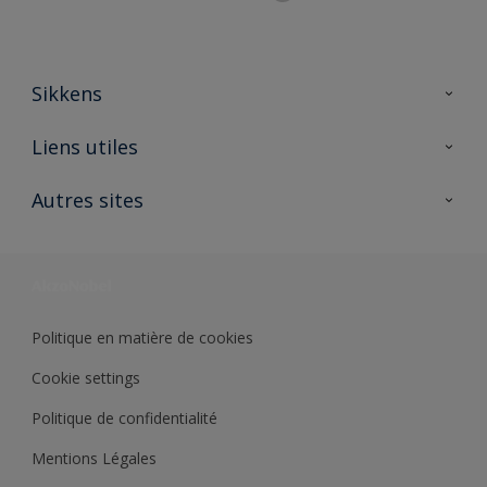
Sikkens
A propos de Sikkens
Liens utiles
Contactez nous
Ouvrir un magasin PASS
Autres sites
Trimetal
Sikkens Solutions
Polyfilla Pro
Wiki Peinture
Développement durable
Où jeter son pot de peinture ?
Politique en matière de cookies
Cookie settings
Politique de confidentialité
Mentions Légales