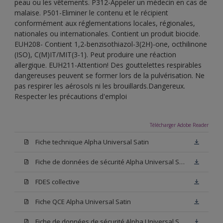
peau ou les vêtements. P312-Appeler un médecin en cas de
malaise. P501-Eliminer le contenu et le récipient
conformément aux réglementations locales, régionales,
nationales ou internationales. Contient un produit biocide.
EUH208- Contient 1,2-benzisothiazol-3(2H)-one, octhilinone
(ISO), C(M)IT/MIT(3-1). Peut produire une réaction
allergique. EUH211-Attention! Des gouttelettes respirables
dangereuses peuvent se former lors de la pulvérisation. Ne
pas respirer les aérosols ni les brouillards.Dangereux.
Respecter les précautions d'emploi
Télécharger Adobe Reader
Fiche technique Alpha Universal Satin
Fiche de données de sécurité Alpha Universal Satin Base N00
FDES collective
Fiche QCE Alpha Universal Satin
Fiche de données de sécurité Alpha Universal Satin Base W05