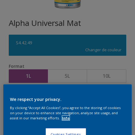
Alpha Universal Mat
S4.42.49
Changer de couleur
Format
1L
5L
10L
Quantité
Calculateur de peinture
We respect your privacy.
Calculer
By clicking “Accept All Cookies”, you agree to the storing of cookies
on your device to enhance site navigation, analyze site usage, and
assist in our marketing efforts.
Info
Cookies Settings