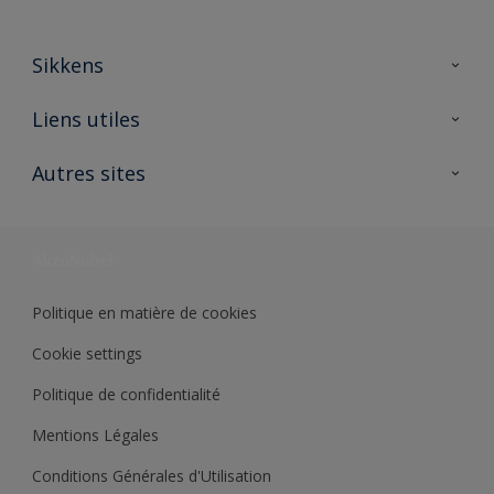
Sikkens
A propos de Sikkens
Liens utiles
Contactez nous
Ouvrir un magasin PASS
Autres sites
Trimetal
Sikkens Solutions
Polyfilla Pro
Wiki Peinture
Développement durable
Où jeter son pot de peinture ?
Politique en matière de cookies
Cookie settings
Politique de confidentialité
Mentions Légales
Conditions Générales d'Utilisation