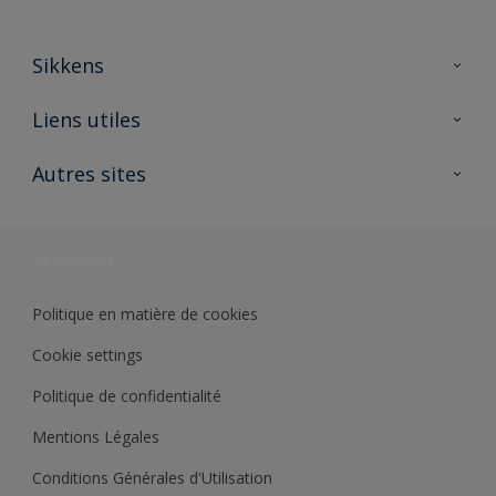
Sikkens
A propos de Sikkens
Liens utiles
Contactez nous
Ouvrir un magasin PASS
Autres sites
Trimetal
Sikkens Solutions
Polyfilla Pro
Wiki Peinture
Développement durable
Où jeter son pot de peinture ?
Politique en matière de cookies
Cookie settings
Politique de confidentialité
Mentions Légales
Conditions Générales d'Utilisation