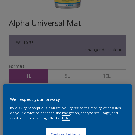
Alpha Universal Mat
W1.10.53
Changer de couleur
Format
1L
5L
10L
Quantité
Calculateur de peinture
We respect your privacy.
Calculer
By clicking “Accept All Cookies”, you agree to the storing of cookies
on your device to enhance site navigation, analyze site usage, and
assist in our marketing efforts.
Info
Cookies Settings