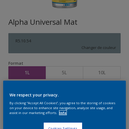
Alpha Universal Mat
R5.10.54
Changer de couleur
Format
1L
5L
10L
Quantité
Calculateur de peinture
We respect your privacy.
Calculer
By clicking “Accept All Cookies”, you agree to the storing of cookies
on your device to enhance site navigation, analyze site usage, and
assist in our marketing efforts.
Info
Cookies Settings