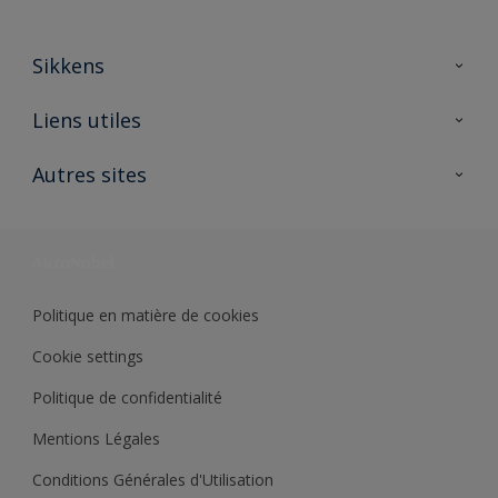
Sikkens
A propos de Sikkens
Liens utiles
Contactez nous
Ouvrir un magasin PASS
Autres sites
Trimetal
Sikkens Solutions
Polyfilla Pro
Wiki Peinture
Développement durable
Où jeter son pot de peinture ?
Politique en matière de cookies
Cookie settings
Politique de confidentialité
Mentions Légales
Conditions Générales d'Utilisation