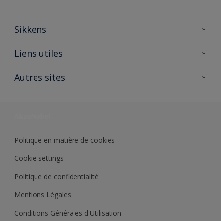
Sikkens
A propos de Sikkens
Liens utiles
Contactez nous
Ouvrir un magasin PASS
Autres sites
Trimetal
Sikkens Solutions
Polyfilla Pro
Wiki Peinture
Développement durable
Où jeter son pot de peinture ?
Politique en matière de cookies
Cookie settings
Politique de confidentialité
Mentions Légales
Conditions Générales d'Utilisation