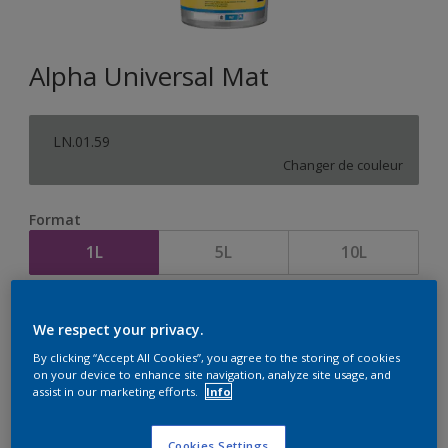
Alpha Universal Mat
LN.01.59
Changer de couleur
Format
1L
5L
10L
Quantité
Calculateur de peinture
We respect your privacy.
Calculer
By clicking “Accept All Cookies”, you agree to the storing of cookies
on your device to enhance site navigation, analyze site usage, and
assist in our marketing efforts.
Info
Cookies Settings