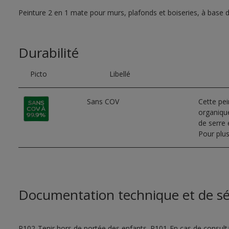
Peinture 2 en 1 mate pour murs, plafonds et boiseries, à base 
Durabilité
Picto
Libellé
Sans COV
Cette pe
organique
de serre e
Pour plus
Documentation technique et de sé
P102-Tenir hors de portée des enfants. P101-En cas de consultat