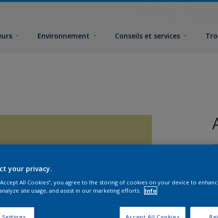
eurs
Environnement
Conseils et services
Tro
ct your privacy.
 “Accept All Cookies”, you agree to the storing of cookies on your device to enhanc
analyze site usage, and assist in our marketing efforts.
Info
F
 Settings
Accept All Cookies
Rej