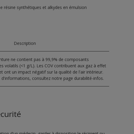
de résine synthétiques et alkydes en émulsion
Description
inture ne contient pas à 99,9% de composants
s volatils (<1 g/L). Les COV contribuent aux gaz à effet
t ont un impact négatif sur la qualité de l'air intérieur.
 d'informations, consultez notre page durabilité-infos.
curité
ion d’un médecin, garder à disposition le récipient ou