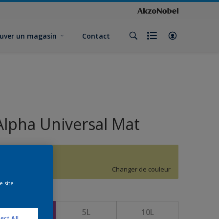
uver un magasin
Contact
Alpha Universal Mat
G8.26.77
Changer de couleur
e site
ormat
1L
5L
10L
ect All