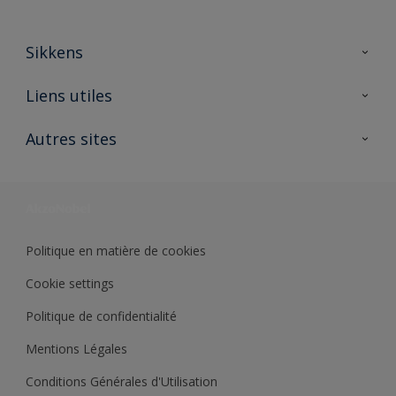
Sikkens
A propos de Sikkens
Liens utiles
Contactez nous
Ouvrir un magasin PASS
Autres sites
Trimetal
Sikkens Solutions
Polyfilla Pro
Wiki Peinture
Développement durable
Où jeter son pot de peinture ?
Politique en matière de cookies
Cookie settings
Politique de confidentialité
Mentions Légales
Conditions Générales d'Utilisation