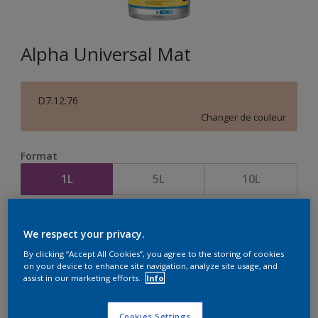
Alpha Universal Mat
D7.12.76
Changer de couleur
Format
1L
5L
10L
Quantité
Calculateur de peinture
We respect your privacy.
Calculer
By clicking “Accept All Cookies”, you agree to the storing of cookies
on your device to enhance site navigation, analyze site usage, and
assist in our marketing efforts.
Info
Cookies Settings