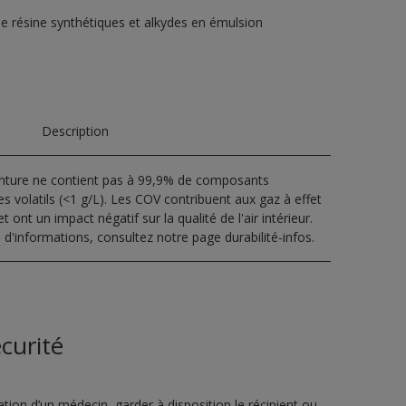
de résine synthétiques et alkydes en émulsion
Description
inture ne contient pas à 99,9% de composants
s volatils (<1 g/L). Les COV contribuent aux gaz à effet
t ont un impact négatif sur la qualité de l'air intérieur.
 d'informations, consultez notre page durabilité-infos.
curité
ion d’un médecin, garder à disposition le récipient ou