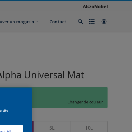
uver un magasin
Contact
Alpha Universal Mat
L7.30.69
Changer de couleur
e site
ormat
1L
5L
10L
ect All