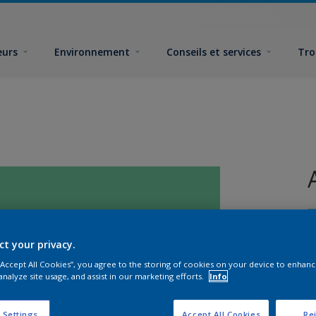
eurs
Environnement
Conseils et services
Tro
ct your privacy.
 “Accept All Cookies”, you agree to the storing of cookies on your device to enhanc
analyze site usage, and assist in our marketing efforts.
Info
F
 Settings
Accept All Cookies
Rej