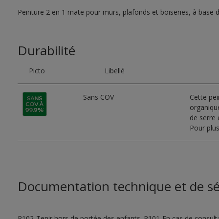
Peinture 2 en 1 mate pour murs, plafonds et boiseries, à base 
Durabilité
Picto
Libellé
Sans COV
Cette pe
organique
de serre e
Pour plus
Documentation technique et de sé
P102-Tenir hors de portée des enfants. P101-En cas de consultat