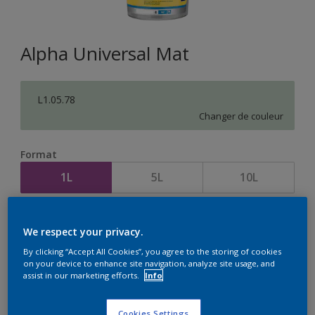
Alpha Universal Mat
L1.05.78
Changer de couleur
Format
1L
5L
10L
Quantité
Calculateur de peinture
We respect your privacy.
Calculer
By clicking “Accept All Cookies”, you agree to the storing of cookies
on your device to enhance site navigation, analyze site usage, and
assist in our marketing efforts.
Info
Cookies Settings