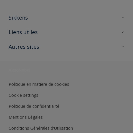
Sikkens
A propos de Sikkens
Liens utiles
Contactez nous
Ouvrir un magasin PASS
Autres sites
Trimetal
Sikkens Solutions
Polyfilla Pro
Wiki Peinture
Développement durable
Où jeter son pot de peinture ?
Politique en matière de cookies
Cookie settings
Politique de confidentialité
Mentions Légales
Conditions Générales d'Utilisation