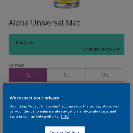
Alpha Universal Mat
M9.35.66
Changer de couleur
Format
1L
5L
10L
Quantité
Calculateur de peinture
We respect your privacy.
Calculer
By clicking “Accept All Cookies”, you agree to the storing of cookies
on your device to enhance site navigation, analyze site usage, and
assist in our marketing efforts.
Info
Cookies Settings