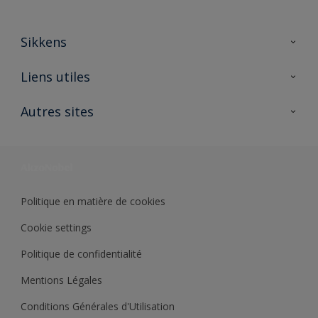
Sikkens
A propos de Sikkens
Liens utiles
Contactez nous
Ouvrir un magasin PASS
Autres sites
Trimetal
Sikkens Solutions
Polyfilla Pro
Wiki Peinture
Développement durable
Où jeter son pot de peinture ?
Politique en matière de cookies
Cookie settings
Politique de confidentialité
Mentions Légales
Conditions Générales d'Utilisation