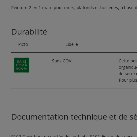
Peinture 2 en 1 mate pour murs, plafonds et boiseries, à base 
Durabilité
Picto
Libellé
Sans COV
Cette pe
organique
de serre e
Pour plus
Documentation technique et de sé
P102-Tenir hors de portée des enfants. P101-En cas de consultat