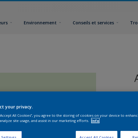
eurs
Environnement
Conseils et services
Tro
ct your privacy.
 “Accept All Cookies”, you agree to the storing of cookies on your device to enhanc
analyze site usage, and assist in our marketing efforts.
Info
F
 Settings
Accept All Cookies
Rej