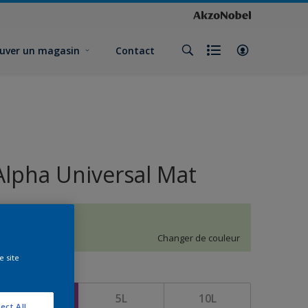
uver un magasin
Contact
Alpha Universal Mat
J8.10.85
Changer de couleur
e site
ormat
1L
5L
10L
ect All