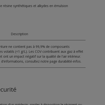
de résine synthétiques et alkydes en émulsion
Description
inture ne contient pas à 99,9% de composants
s volatils (<1 g/L). Les COV contribuent aux gaz à effet
t ont un impact négatif sur la qualité de l'air intérieur.
 d'informations, consultez notre page durabilité-infos.
curité
ion d’un médecin, garder à disposition le récipient ou