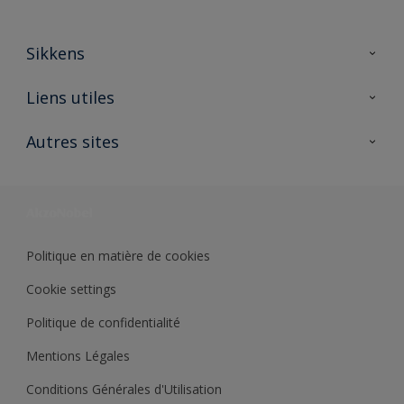
Sikkens
A propos de Sikkens
Liens utiles
Contactez nous
Ouvrir un magasin PASS
Autres sites
Trimetal
Sikkens Solutions
Polyfilla Pro
Wiki Peinture
Développement durable
Où jeter son pot de peinture ?
Politique en matière de cookies
Cookie settings
Politique de confidentialité
Mentions Légales
Conditions Générales d'Utilisation