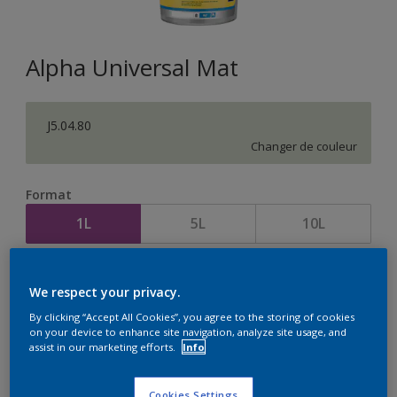
Alpha Universal Mat
J5.04.80
Changer de couleur
Format
1L
5L
10L
Quantité
Calculateur de peinture
We respect your privacy.
Calculer
By clicking “Accept All Cookies”, you agree to the storing of cookies
on your device to enhance site navigation, analyze site usage, and
assist in our marketing efforts.
Info
Cookies Settings